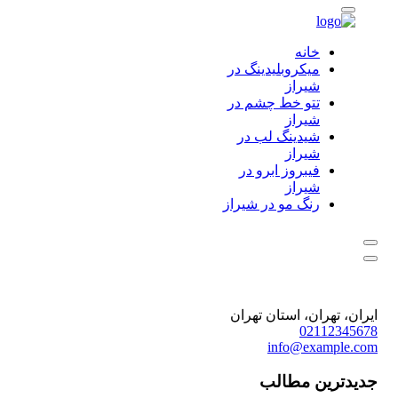
خانه
میکروبلیدینگ در
شیراز
تتو خط چشم در
شیراز
شیدینگ لب در
شیراز
فیبروز ابرو در
شیراز
رنگ مو در شیراز
ایران، تهران، استان تهران
02112345678
info@example.com
جدیدترین مطالب