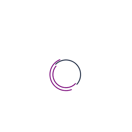
آرایش صورت Wellnez Beauty Spa
لورم ایپسوم متن ساختگی با تولید سادگی نامفهوم از صنعت
چاپ، و با استفاده از طراحان گرافیک است، چاپگرها و
متون بلکه روزنامه و مجله در ستون و سطرآنچنان که لازم
است، و برای شرایط فعلی تکنولوژی مورد نیاز، و
کاربردهای متنوع با هدف بهبود ابزارهای کاربردی می باشد،